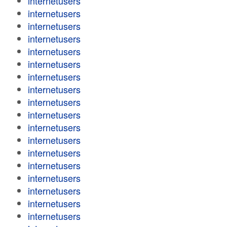
internetusers
internetusers
internetusers
internetusers
internetusers
internetusers
internetusers
internetusers
internetusers
internetusers
internetusers
internetusers
internetusers
internetusers
internetusers
internetusers
internetusers
internetusers