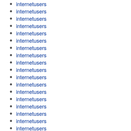
internetusers
internetusers
internetusers
internetusers
internetusers
internetusers
internetusers
internetusers
internetusers
internetusers
internetusers
internetusers
internetusers
internetusers
internetusers
internetusers
internetusers
internetusers