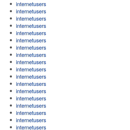
internetusers
internetusers
internetusers
internetusers
internetusers
internetusers
internetusers
internetusers
internetusers
internetusers
internetusers
internetusers
internetusers
internetusers
internetusers
internetusers
internetusers
internetusers