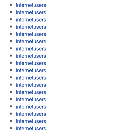
internetusers
internetusers
internetusers
internetusers
internetusers
internetusers
internetusers
internetusers
internetusers
internetusers
internetusers
internetusers
internetusers
internetusers
internetusers
internetusers
internetusers
internetusers