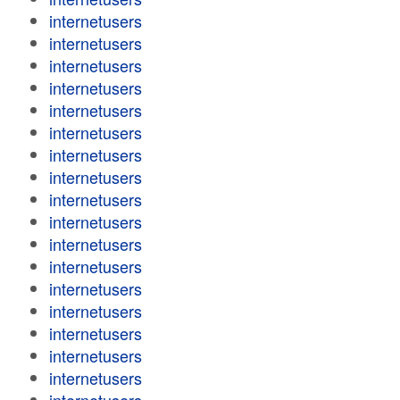
internetusers
internetusers
internetusers
internetusers
internetusers
internetusers
internetusers
internetusers
internetusers
internetusers
internetusers
internetusers
internetusers
internetusers
internetusers
internetusers
internetusers