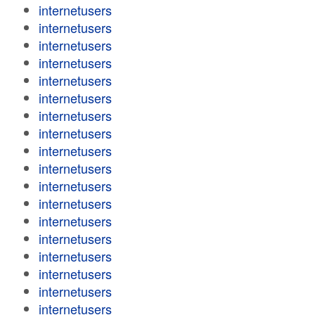
internetusers
internetusers
internetusers
internetusers
internetusers
internetusers
internetusers
internetusers
internetusers
internetusers
internetusers
internetusers
internetusers
internetusers
internetusers
internetusers
internetusers
internetusers