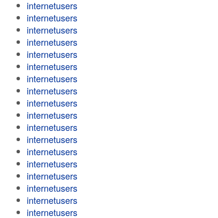
internetusers
internetusers
internetusers
internetusers
internetusers
internetusers
internetusers
internetusers
internetusers
internetusers
internetusers
internetusers
internetusers
internetusers
internetusers
internetusers
internetusers
internetusers