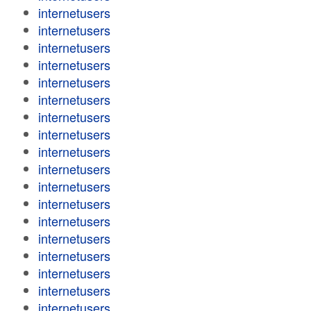
internetusers
internetusers
internetusers
internetusers
internetusers
internetusers
internetusers
internetusers
internetusers
internetusers
internetusers
internetusers
internetusers
internetusers
internetusers
internetusers
internetusers
internetusers