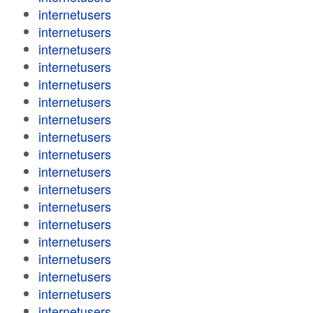
internetusers
internetusers
internetusers
internetusers
internetusers
internetusers
internetusers
internetusers
internetusers
internetusers
internetusers
internetusers
internetusers
internetusers
internetusers
internetusers
internetusers
internetusers