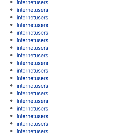
internetusers
internetusers
internetusers
internetusers
internetusers
internetusers
internetusers
internetusers
internetusers
internetusers
internetusers
internetusers
internetusers
internetusers
internetusers
internetusers
internetusers
internetusers