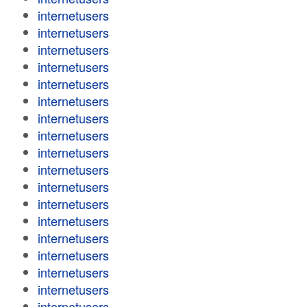
internetusers
internetusers
internetusers
internetusers
internetusers
internetusers
internetusers
internetusers
internetusers
internetusers
internetusers
internetusers
internetusers
internetusers
internetusers
internetusers
internetusers
internetusers