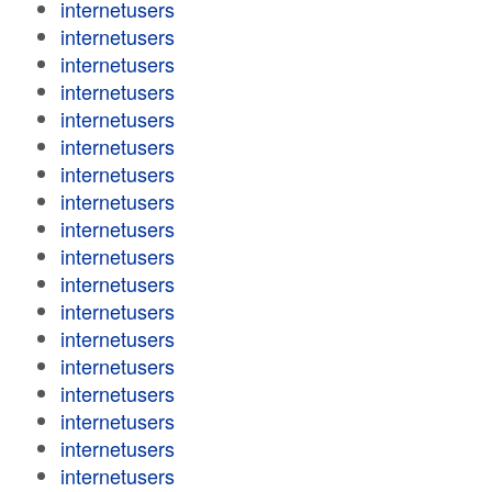
internetusers
internetusers
internetusers
internetusers
internetusers
internetusers
internetusers
internetusers
internetusers
internetusers
internetusers
internetusers
internetusers
internetusers
internetusers
internetusers
internetusers
internetusers