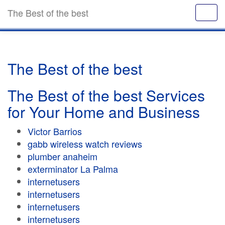
The Best of the best
The Best of the best
The Best of the best Services
for Your Home and Business
Victor Barrios
gabb wireless watch reviews
plumber anaheim
exterminator La Palma
internetusers
internetusers
internetusers
internetusers