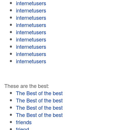
internetusers
internetusers
internetusers
internetusers
internetusers
internetusers
internetusers
internetusers
internetusers
These are the best:
The Best of the best
The Best of the best
The Best of the best
The Best of the best
friends
friend